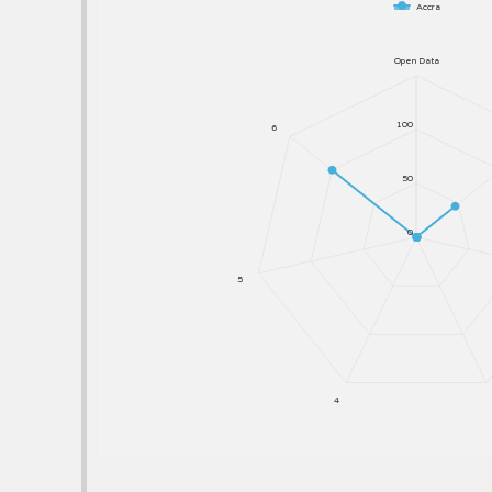
Accra
Open Data
100
6
50
0
5
4