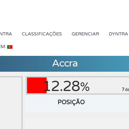
NTRA
CLASSIFICAÇÕES
GERENCIAR
DYNTRA
EM:
Accra
12.28
%
7
de
POSIÇÃO