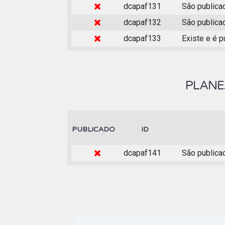
dcapaf131
São publica
dcapaf132
São publica
dcapaf133
Existe e é 
PLANE
PUBLICADO
ID
dcapaf141
São publica