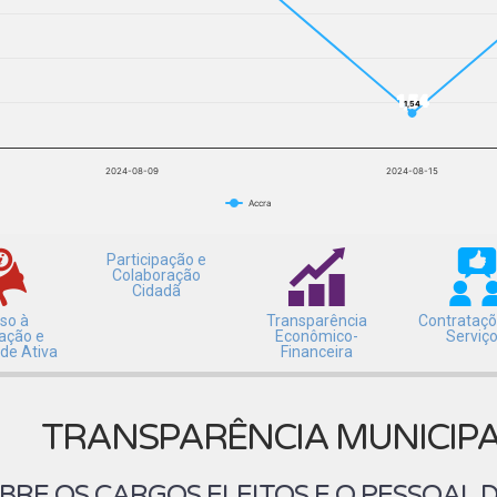
1,54
1,54
2024-08-09
2024-08-15
Accra
Participação e
Colaboração
Cidadã
so à
Transparência
Contrataçõ
ação e
Econômico-
Serviç
ade Ativa
Financeira
TRANSPARÊNCIA MUNICIP
RE OS CARGOS ELEITOS E O PESSOAL