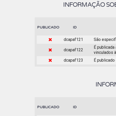
INFORMAÇÃO SOB
PUBLICADO
ID
dcapaf121
São especif
É publicada 
dcapaf122
vinculados 
dcapaf123
É publicado 
INFOR
PUBLICADO
ID