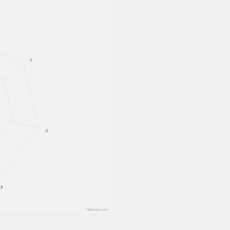
1
2
3
Highcharts.com