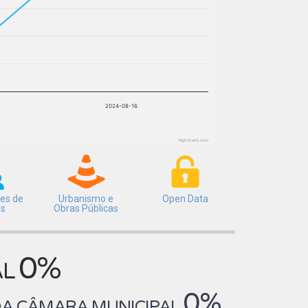
2024-08-16
Highcharts.com
es de
Urbanismo e
Open Data
os
Obras Públicas
0%
AL
0%
 DA CÂMARA MUNICIPAL