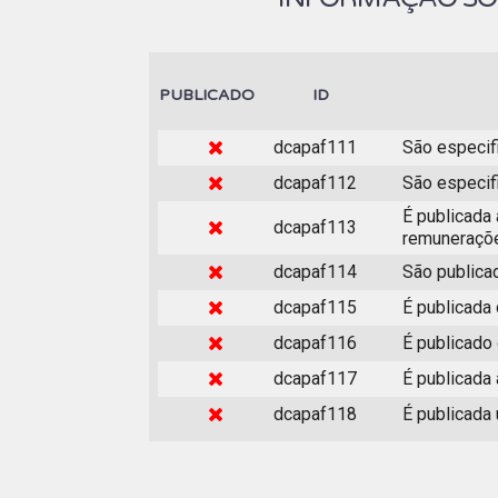
PUBLICADO
ID
dcapaf111
São especif
dcapaf112
São especif
É publicada 
dcapaf113
remuneraçõ
dcapaf114
São publica
dcapaf115
É publicada
dcapaf116
É publicado
dcapaf117
É publicada
dcapaf118
É publicada