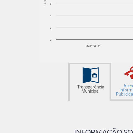
6
4
2
0
2024-06-14
Aces
Transparência
Inform
Municipal
Publicid
INFORMAÇÃO SOB