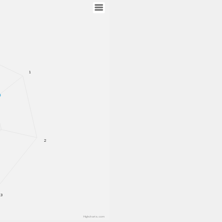
1
2
3
Highcharts.com