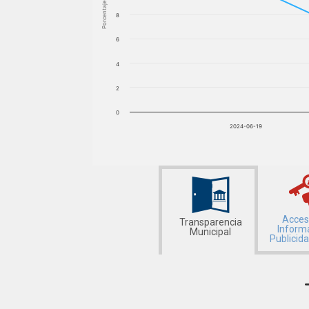
Porcentaje
8
6
4
2
0
2024-06-19
Acces
Transparencia
Inform
Municipal
Publicid