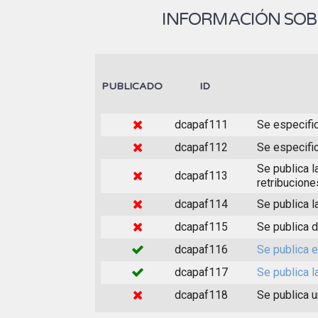
INFORMACIÓN SOB
PUBLICADO
ID
dcapaf111
Se especific
dcapaf112
Se especifi
Se publica l
dcapaf113
retribucione
dcapaf114
Se publica l
dcapaf115
Se publica d
dcapaf116
Se publica e
dcapaf117
Se publica 
dcapaf118
Se publica u