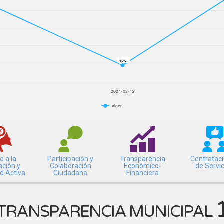
1,75
1,75
2024-08-15
Alger
o a la
Participación y
Transparencia
Contratac
ación y
Colaboración
Económico-
de Servi
ad Activa
Ciudadana
Financiera
TRANSPARENCIA MUNICIPAL