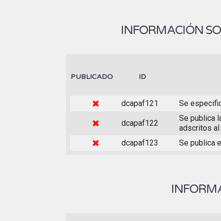
INFORMACIÓN SO
PUBLICADO
ID
dcapaf121
Se especifi
Se publica l
dcapaf122
adscritos al
dcapaf123
Se publica e
INFORMA