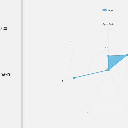
Alger
Open Data
AZGO
6
20
0
ADANO
5
4