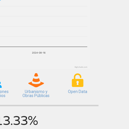
2024-08-16
Highcharts.com
iones
Urbanismo y
Open Data
cios
Obras Públicas
13.33%